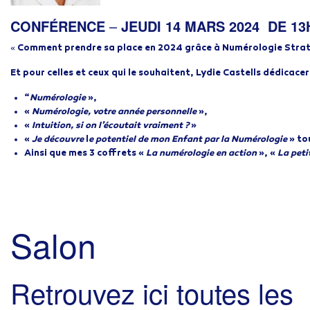
CONFÉRENCE
–
JEUDI 14 MARS 2024 DE 13
«
Comment prendre sa place en 2024 grâce à Numérologie Stra
Et pour celles et ceux qui le souhaitent, Lydie Castells dédicacera
“
Numérologie
»,
«
Numérologie, votre année personnelle
»,
«
Intuition, si on l’écoutait vraiment ?
»
«
Je découvre
l
e potentiel de mon Enfant par la Numérologie
» to
Ainsi que mes 3 coffrets «
La numérologie en action
», «
La peti
Salon
Retrouvez ici toutes les