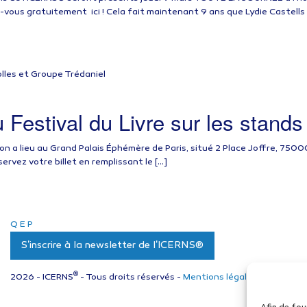
-vous gratuitement ici ! Cela fait maintenant 9 ans que Lydie Castells 
u Festival du Livre sur les stand
alon a lieu au Grand Palais Éphémère de Paris, situé 2 Place Joffre, 7500
rvez votre billet en remplissant le […]
Q
E
P
S'inscrire à la newsletter de l'ICERNS®
®
2026 - ICERNS
- Tous droits réservés -
Mentions légales
-
Politique