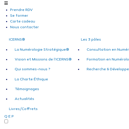
Prendre RDV
Se former
Carte cadeau
Nous contacter
ICERNS®
Les 3 pôles
La Numérologie Stratégique®
Consultation en Numér
Vision et Missions de l’ICERNS®
Formation en Numérolo
Qui sommes-nous ?
Recherche & Développ
La Charte Éthique
Témoignages
Actualités
Livres/Coffrets
Q
E
P