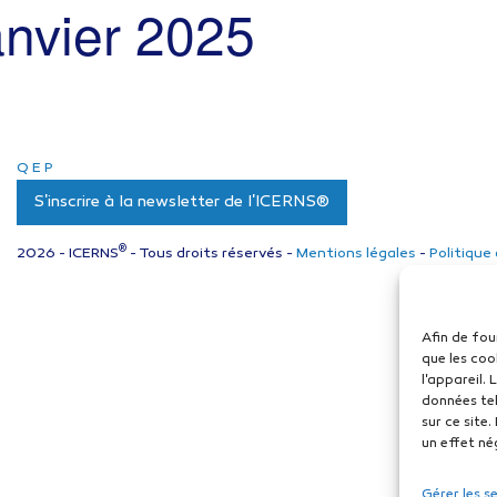
anvier 2025
Q
E
P
S'inscrire à la newsletter de l'ICERNS®
®
2026 - ICERNS
- Tous droits réservés -
Mentions légales
-
Politique
Afin de fou
que les coo
l'appareil.
données tel
sur ce site
un effet né
Gérer les s