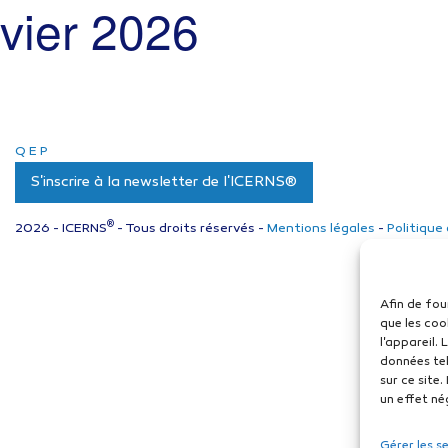
nvier 2026
Q
E
P
S'inscrire à la newsletter de l'ICERNS®
®
2026 - ICERNS
- Tous droits réservés -
Mentions légales
-
Politique
Afin de fou
que les coo
l'appareil.
données tel
sur ce site
un effet né
Gérer les s