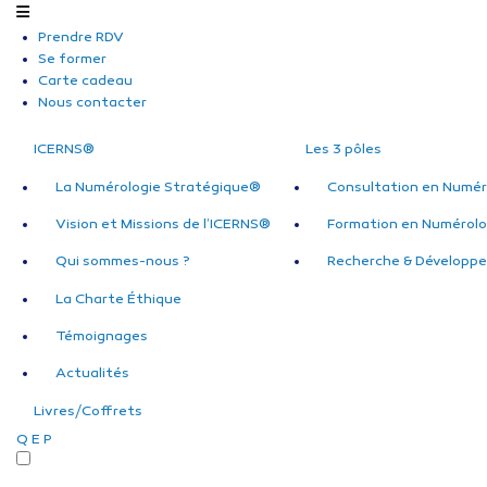
Prendre RDV
Se former
Carte cadeau
Nous contacter
ICERNS®
Les 3 pôles
La Numérologie Stratégique®
Consultation en Numér
Vision et Missions de l’ICERNS®
Formation en Numérolo
Qui sommes-nous ?
Recherche & Développ
La Charte Éthique
Témoignages
Actualités
Livres/Coffrets
Q
E
P