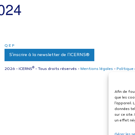
2024
Q
E
P
S'inscrire à la newsletter de l'ICERNS®
®
2026 - ICERNS
- Tous droits réservés -
Mentions légales
-
Politique
Afin de fou
que les coo
l'appareil.
données tel
sur ce site
un effet né
Gérer les s