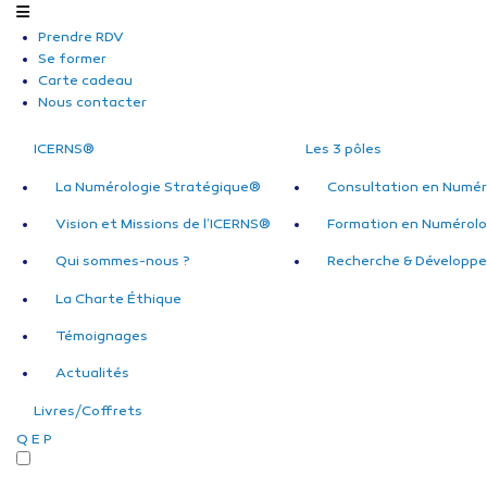
Prendre RDV
Se former
Carte cadeau
Nous contacter
ICERNS®
Les 3 pôles
La Numérologie Stratégique®
Consultation en Numér
Vision et Missions de l’ICERNS®
Formation en Numérolo
Qui sommes-nous ?
Recherche & Développ
La Charte Éthique
Témoignages
Actualités
Livres/Coffrets
Q
E
P