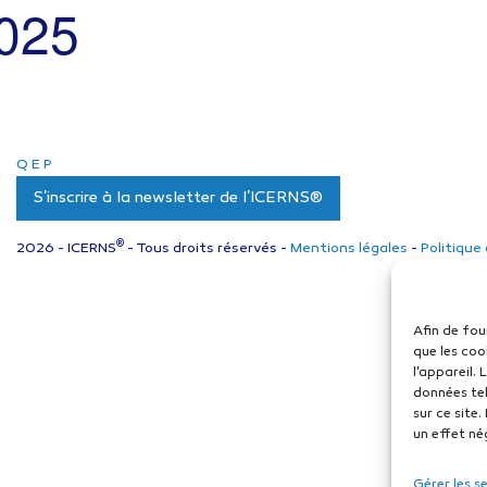
2025
Q
E
P
S'inscrire à la newsletter de l'ICERNS®
®
2026 - ICERNS
- Tous droits réservés -
Mentions légales
-
Politique
Afin de fou
que les coo
l'appareil.
données tel
sur ce site
un effet né
Gérer les s