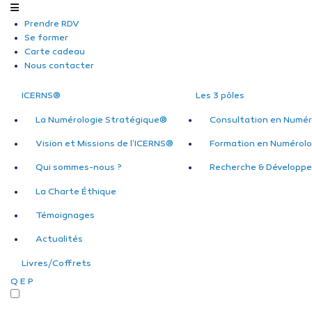
Prendre RDV
Se former
Carte cadeau
Nous contacter
ICERNS®
Les 3 pôles
La Numérologie Stratégique®
Consultation en Numér
Vision et Missions de l’ICERNS®
Formation en Numérolo
Qui sommes-nous ?
Recherche & Développ
La Charte Éthique
Témoignages
Actualités
Livres/Coffrets
Q
E
P