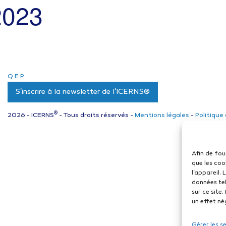
 2023
Q
E
P
S'inscrire à la newsletter de l'ICERNS®
®
2026 - ICERNS
- Tous droits réservés -
Mentions légales
-
Politique
Afin de fou
que les coo
l'appareil.
données tel
sur ce site
un effet né
Gérer les s