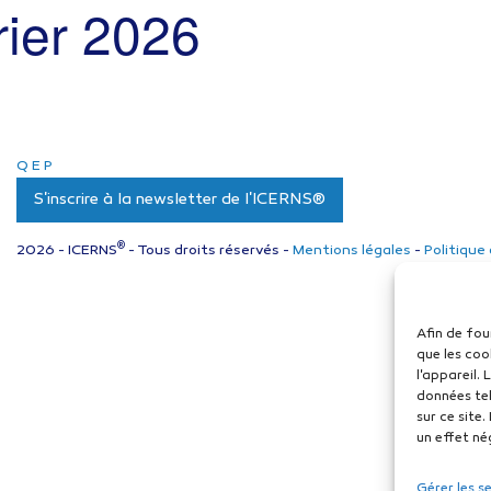
rier 2026
Q
E
P
S'inscrire à la newsletter de l'ICERNS®
®
2026 - ICERNS
- Tous droits réservés -
Mentions légales
-
Politique
Afin de fou
que les coo
l'appareil.
données tel
sur ce site
un effet né
Gérer les s