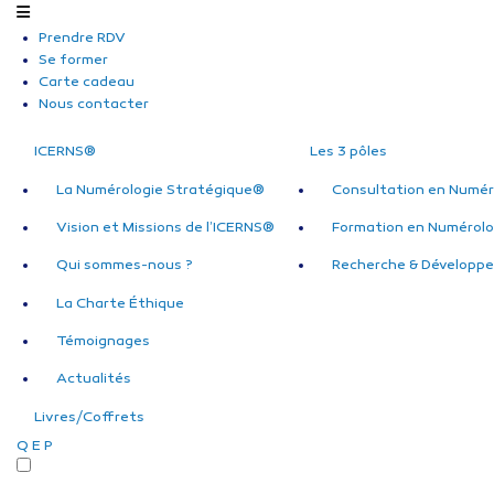
Prendre RDV
Se former
Carte cadeau
Nous contacter
ICERNS®
Les 3 pôles
La Numérologie Stratégique®
Consultation en Numér
Vision et Missions de l’ICERNS®
Formation en Numérolo
Qui sommes-nous ?
Recherche & Développ
La Charte Éthique
Témoignages
Actualités
Livres/Coffrets
Q
E
P