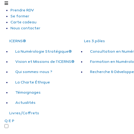
Prendre RDV
Se former
Carte cadeau
Nous contacter
ICERNS®
Les 3 pôles
La Numérologie Stratégique®
Consultation en Numér
Vision et Missions de l’ICERNS®
Formation en Numérolo
Qui sommes-nous ?
Recherche & Développ
La Charte Éthique
Témoignages
Actualités
Livres/Coffrets
Q
E
P