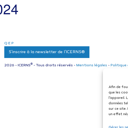
024
Q
E
P
S'inscrire à la newsletter de l'ICERNS®
®
2026 - ICERNS
- Tous droits réservés -
Mentions légales
-
Politique
Afin de fou
que les coo
l'appareil.
données tel
sur ce site
un effet né
Gérer les s