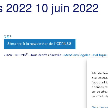
s 2022
10 juin 2022
Q
E
P
S'inscrire à la newsletter de l'ICERNS®
®
2026 - ICERNS
- Tous droits réservés -
Mentions légales
-
Politique
Afin de fou
que les coo
l'appareil.
données tel
sur ce site
un effet né
Gérer les s