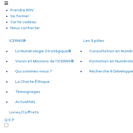
Prendre RDV
Se former
Carte cadeau
Nous contacter
ICERNS®
Les 3 pôles
La Numérologie Stratégique®
Consultation en Numér
Vision et Missions de l’ICERNS®
Formation en Numérolo
Qui sommes-nous ?
Recherche & Développ
La Charte Éthique
Témoignages
Actualités
Livres/Coffrets
Q
E
P