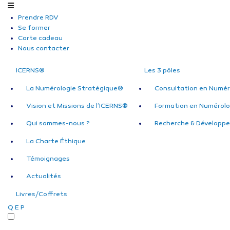
Prendre RDV
Se former
Carte cadeau
Nous contacter
ICERNS®
Les 3 pôles
La Numérologie Stratégique®
Consultation en Numér
Vision et Missions de l’ICERNS®
Formation en Numérolo
Qui sommes-nous ?
Recherche & Développ
La Charte Éthique
Témoignages
Actualités
Livres/Coffrets
Q
E
P