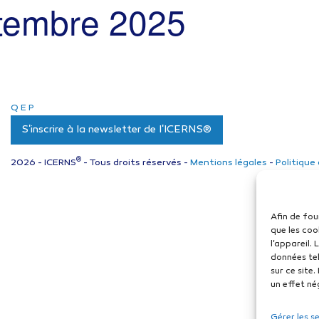
tembre 2025
Q
E
P
S'inscrire à la newsletter de l'ICERNS®
®
2026 - ICERNS
- Tous droits réservés -
Mentions légales
-
Politique
Afin de fou
que les coo
l'appareil.
données tel
sur ce site
un effet né
Gérer les s