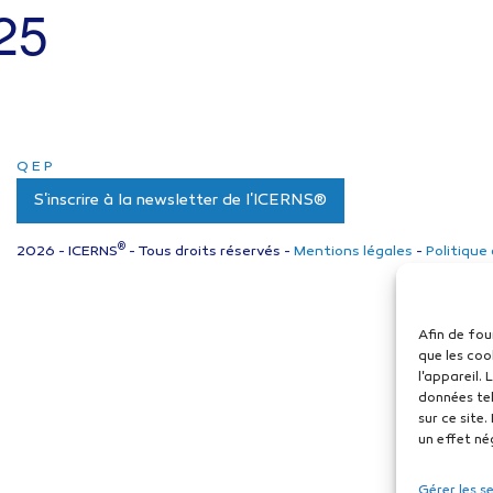
025
Q
E
P
S'inscrire à la newsletter de l'ICERNS®
®
2026 - ICERNS
- Tous droits réservés -
Mentions légales
-
Politique
Afin de fou
que les coo
l'appareil.
données tel
sur ce site
un effet né
Gérer les s