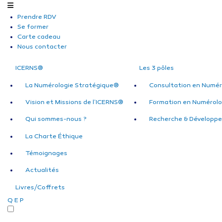
Prendre RDV
Se former
Carte cadeau
Nous contacter
ICERNS®
Les 3 pôles
La Numérologie Stratégique®
Consultation en Numér
Vision et Missions de l’ICERNS®
Formation en Numérolo
Qui sommes-nous ?
Recherche & Développ
La Charte Éthique
Témoignages
Actualités
Livres/Coffrets
Q
E
P