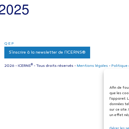
t 2025
Q
E
P
S'inscrire à la newsletter de l'ICERNS®
®
2026 - ICERNS
- Tous droits réservés -
Mentions légales
-
Politique
Afin de fou
que les coo
l'appareil.
données tel
sur ce site
un effet né
Gérer les s