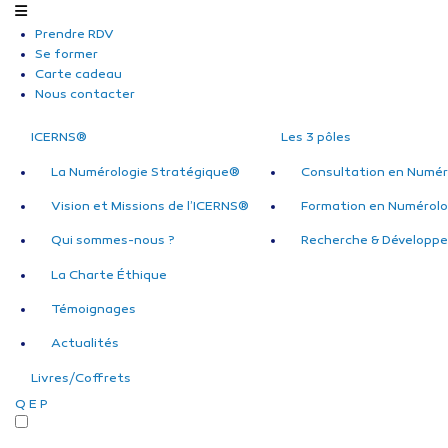
Prendre RDV
Se former
Carte cadeau
Nous contacter
ICERNS®
Les 3 pôles
La Numérologie Stratégique®
Consultation en Numér
Vision et Missions de l’ICERNS®
Formation en Numérolo
Qui sommes-nous ?
Recherche & Développ
La Charte Éthique
Témoignages
Actualités
Livres/Coffrets
Q
E
P