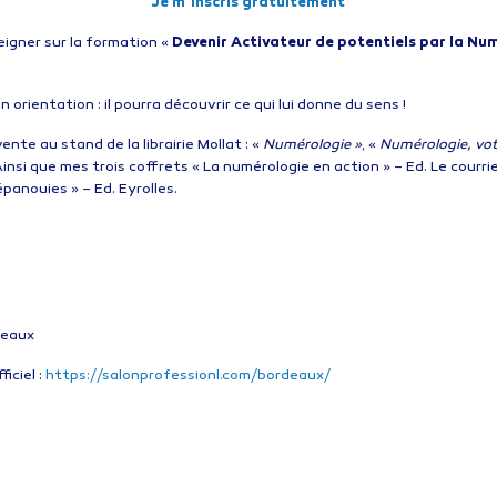
Je m’inscris gratuitement
igner sur la formation «
Devenir Activateur de potentiels par la N
 orientation : il pourra découvrir ce qui lui donne du sens !
ente au stand de la librairie Mollat : «
Numérologie »
, «
Numérologie, vot
Ainsi que mes trois coffrets « La numérologie en action » – Ed. Le courrie
épanouies » – Ed. Eyrolles.
deaux
iciel :
https://salonprofessionl.com/bordeaux/