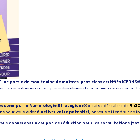
u’une partie de mon équipe de maîtres-praticiens certifiés ICERNS
se. Ils vous donneront sur place des éléments pour mieux vous connaît
mposteur par la Numérologie Stratégique®
» qui se déroulera de
9h30
ons
pour vous aider
à activer votre potentiel,
on vous attend sur notr
 vous donnerons un coupon de réduction
pour les consultations
(tot