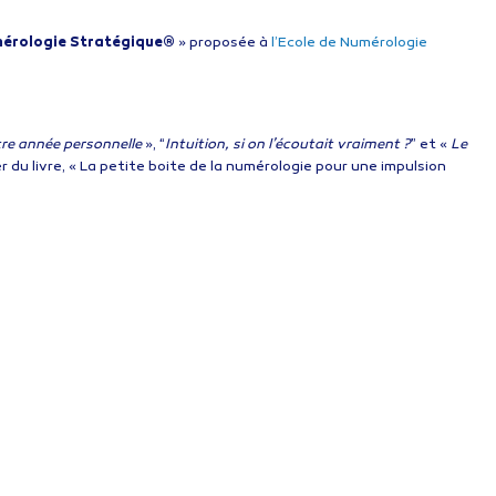
umérologie Stratégique®
» proposée à
l’Ecole de Numérologie
re année personnelle
», “
Intuition, si on l’écoutait vraiment ?
” et «
Le
r du livre, « La petite boite de la numérologie pour une impulsion