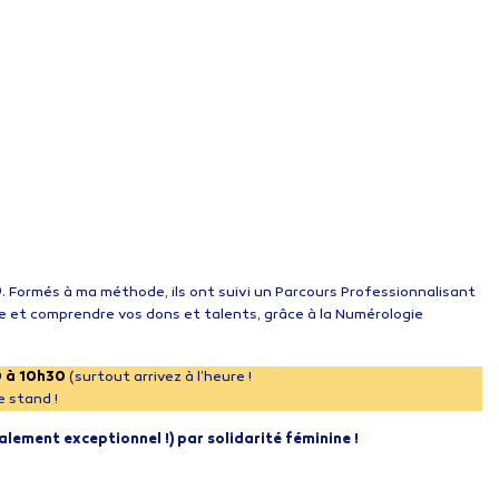
®
. Formés à ma méthode, ils ont suivi un Parcours Professionnalisant
re et comprendre vos dons et talents, grâce à la Numérologie
 à 10h30
(surtout arrivez à l’heure !
e stand !
alement exceptionnel !) par solidarité féminine !