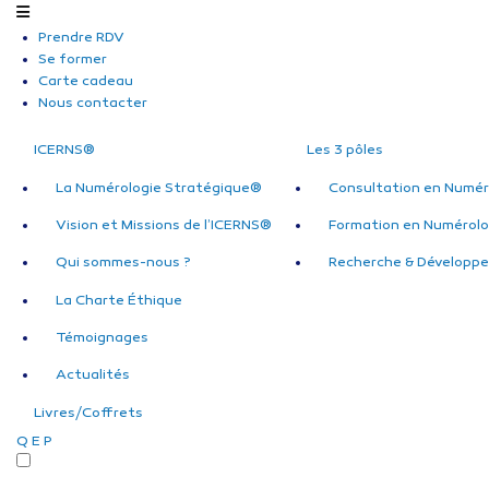
Prendre RDV
Se former
Carte cadeau
Nous contacter
ICERNS®
Les 3 pôles
La Numérologie Stratégique®
Consultation en Numér
Vision et Missions de l’ICERNS®
Formation en Numérolo
Qui sommes-nous ?
Recherche & Développ
La Charte Éthique
Témoignages
Actualités
Livres/Coffrets
Q
E
P